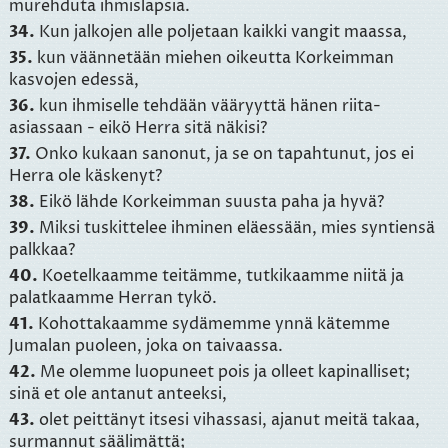
murehduta ihmislapsia.
34.
Kun jalkojen alle poljetaan kaikki vangit maassa,
35.
kun väännetään miehen oikeutta Korkeimman
kasvojen edessä,
36.
kun ihmiselle tehdään vääryyttä hänen riita-
asiassaan - eikö Herra sitä näkisi?
37.
Onko kukaan sanonut, ja se on tapahtunut, jos ei
Herra ole käskenyt?
38.
Eikö lähde Korkeimman suusta paha ja hyvä?
39.
Miksi tuskittelee ihminen eläessään, mies syntiensä
palkkaa?
40.
Koetelkaamme teitämme, tutkikaamme niitä ja
palatkaamme Herran tykö.
41.
Kohottakaamme sydämemme ynnä kätemme
Jumalan puoleen, joka on taivaassa.
42.
Me olemme luopuneet pois ja olleet kapinalliset;
sinä et ole antanut anteeksi,
43.
olet peittänyt itsesi vihassasi, ajanut meitä takaa,
surmannut säälimättä;