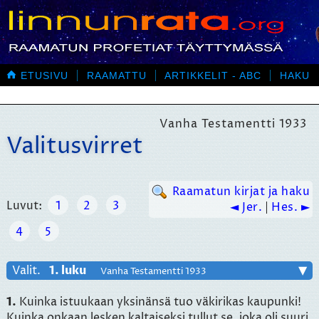

ETUSIVU
RAAMATTU
ARTIKKELIT - ABC
HAKU
Vanha Testamentti 1933
Valitusvirret
Raamatun kirjat ja haku
Luvut:
1
2
3
◄ Jer.
|
Hes. ►
4
5
Valit.
1. luku
▼
Vanha Testamentti 1933
1.
Kuinka istuukaan yksinänsä tuo väkirikas kaupunki!
Kuinka onkaan lesken kaltaiseksi tullut se, joka oli suuri