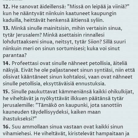
12.
He sanovat äideillensä: "Missä on leipää ja viiniä?"
kun he nääntyvät niinkuin kaatuneet kaupungin
kaduilla, heittävät henkensä äitiensä syliin.
13.
Minkä sinulle mainitsisin, mihin vertaisin sinua,
tytär Jerusalem? Minkä asettaisin rinnallesi
lohduttaakseni sinua, neitsyt, tytär Siion? Sillä suuri
niinkuin meri on sinun sortumisesi; kuka voi sinut
parantaa?
14.
Profeettasi ovat sinulle nähneet petollisia, äiteliä
näkyjä. Eivät he ole paljastaneet sinun syntiäsi, niin että
olisivat kääntäneet sinun kohtalosi, vaan ovat nähneet
sinulle petollisia, eksyttäväisiä ennustuksia.
15.
Sinulle paukuttavat kämmeniänsä kaikki ohikulkijat,
he viheltävät ja nyökyttävät ilkkuen päätänsä tytär
Jerusalemille: "Tämäkö on kaupunki, jota sanottiin
kauneuden täydellisyydeksi, kaiken maan
ihastukseksi?"
16.
Suu ammollaan sinua vastaan ovat kaikki sinun
vihamiehesi. He viheltävät, kiristelevät hampaitaan ja