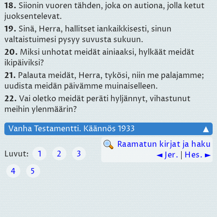
18.
Siionin vuoren tähden, joka on autiona, jolla ketut
juoksentelevat.
19.
Sinä, Herra, hallitset iankaikkisesti, sinun
valtaistuimesi pysyy suvusta sukuun.
20.
Miksi unhotat meidät ainiaaksi, hylkäät meidät
ikipäiviksi?
21.
Palauta meidät, Herra, tykösi, niin me palajamme;
uudista meidän päivämme muinaiselleen.
22.
Vai oletko meidät peräti hyljännyt, vihastunut
meihin ylenmäärin?
Vanha Testamentti. Käännös 1933
▲
Raamatun kirjat ja haku
Luvut:
1
2
3
◄ Jer.
|
Hes. ►
4
5