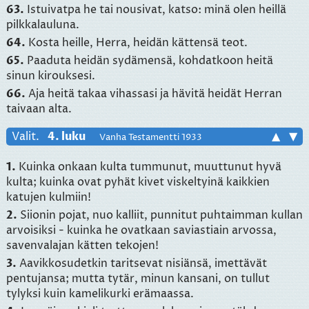
63.
Istuivatpa he tai nousivat, katso: minä olen heillä
pilkkalauluna.
64.
Kosta heille, Herra, heidän kättensä teot.
65.
Paaduta heidän sydämensä, kohdatkoon heitä
sinun kirouksesi.
66.
Aja heitä takaa vihassasi ja hävitä heidät Herran
taivaan alta.
Valit.
4. luku
▲
▼
Vanha Testamentti 1933
1.
Kuinka onkaan kulta tummunut, muuttunut hyvä
kulta; kuinka ovat pyhät kivet viskeltyinä kaikkien
katujen kulmiin!
2.
Siionin pojat, nuo kalliit, punnitut puhtaimman kullan
arvoisiksi - kuinka he ovatkaan saviastiain arvossa,
savenvalajan kätten tekojen!
3.
Aavikkosudetkin taritsevat nisiänsä, imettävät
pentujansa; mutta tytär, minun kansani, on tullut
tylyksi kuin kamelikurki erämaassa.