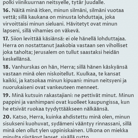
polki viinikuurnan neitsyelle, tytär Juudalle.
16.
Näitä minä itken, minun silmäni, silmäni vuotaa
vettä; sillä kaukana on minusta lohduttaja, joka
virvoittaisi minun sieluani. Hävitetyt ovat minun
lapseni, sillä vihamies on väkevä.
17.
Siion levittää käsiänsä: ei ole hänellä lohduttajaa.
Herra on nostattanut Jaakobia vastaan sen viholliset
joka taholta; Jerusalem on tullut saastaksi heidän
keskellänsä.
18.
Vanhurskas on hän, Herra; sillä hänen käskyänsä
vastaan minä olen niskoitellut. Kuulkaa, te kansat
kaikki, ja katsokaa minun kipuani: minun neitsyeni ja
nuorukaiseni ovat vankeuteen menneet.
19.
Minä kutsuin rakastajiani: ne pettivät minut. Minun
pappini ja vanhimpani ovat kuolleet kaupungissa, kun
he etsivät ruokaa tyydyttääkseen nälkäänsä.
20.
Katso, Herra, kuinka ahdistettu minä olen, minun
sisukseni kuohuvat, sydämeni vääntyy rinnassani, sillä
minä olen ollut ylen uppiniskainen. Ulkona on miekka
minulta riistänyt lapset, sisällä rutto.