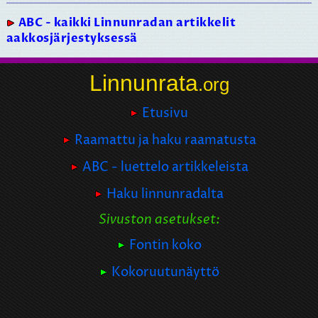
ABC - kaikki Linnunradan artikkelit
aakkosjärjestyksessä
Linnunrata
.org
Etusivu
Raamattu ja haku raamatusta
ABC - luettelo artikkeleista
Haku linnunradalta
Sivuston asetukset:
Fontin koko
Kokoruutunäyttö