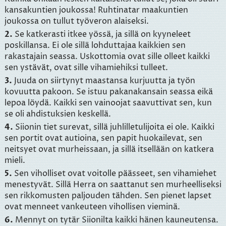
kansakuntien joukossa! Ruhtinatar maakuntien
joukossa on tullut työveron alaiseksi.
2.
Se katkerasti itkee yössä, ja sillä on kyyneleet
poskillansa. Ei ole sillä lohduttajaa kaikkien sen
rakastajain seassa. Uskottomia ovat sille olleet kaikki
sen ystävät, ovat sille vihamiehiksi tulleet.
3.
Juuda on siirtynyt maastansa kurjuutta ja työn
kovuutta pakoon. Se istuu pakanakansain seassa eikä
lepoa löydä. Kaikki sen vainoojat saavuttivat sen, kun
se oli ahdistuksien keskellä.
4.
Siionin tiet surevat, sillä juhlilletulijoita ei ole. Kaikki
sen portit ovat autioina, sen papit huokailevat, sen
neitsyet ovat murheissaan, ja sillä itsellään on katkera
mieli.
5.
Sen viholliset ovat voitolle päässeet, sen vihamiehet
menestyvät. Sillä Herra on saattanut sen murheelliseksi
sen rikkomusten paljouden tähden. Sen pienet lapset
ovat menneet vankeuteen vihollisen vieminä.
6.
Mennyt on tytär Siionilta kaikki hänen kauneutensa.