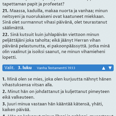
tapettaman papit ja profeetat?
21.
Maassa, kaduilla, makaa nuorta ja vanhaa; minun
neitsyeni ja nuorukaiseni ovat kaatuneet miekkaan.
Sinä olet surmannut vihasi päivänä, olet teurastanut
säälimättä.
22.
Sinä kutsuit kuin juhlapäivän viettoon minun
peljättäjäni joka taholta; eikä jäänyt Herran vihan
päivänä pelastunutta, ei pakoonpäässyttä. Jotka minä
olin vaalinut ja isoiksi saanut, ne minun vihamieheni
lopetti.
Valit.
3. luku
▲
▼
Vanha Testamentti 1933
1.
Minä olen se mies, joka olen kurjuutta nähnyt hänen
vihastuksensa vitsan alla.
2.
Minut hän on johdattanut ja kuljettanut pimeyteen
eikä valkeuteen.
3.
Juuri minua vastaan hän kääntää kätensä, yhäti,
kaiken päivää.