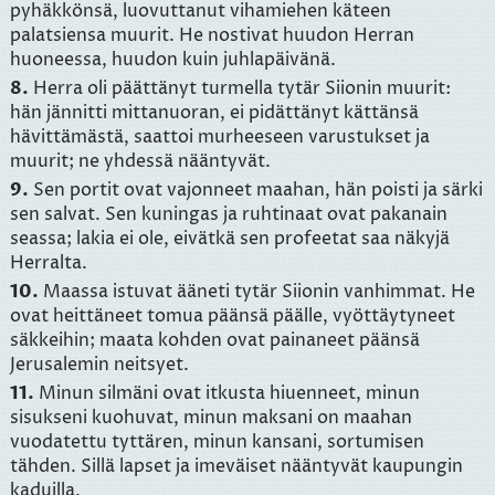
pyhäkkönsä, luovuttanut vihamiehen käteen
palatsiensa muurit. He nostivat huudon Herran
huoneessa, huudon kuin juhlapäivänä.
8.
Herra oli päättänyt turmella tytär Siionin muurit:
hän jännitti mittanuoran, ei pidättänyt kättänsä
hävittämästä, saattoi murheeseen varustukset ja
muurit; ne yhdessä nääntyvät.
9.
Sen portit ovat vajonneet maahan, hän poisti ja särki
sen salvat. Sen kuningas ja ruhtinaat ovat pakanain
seassa; lakia ei ole, eivätkä sen profeetat saa näkyjä
Herralta.
10.
Maassa istuvat ääneti tytär Siionin vanhimmat. He
ovat heittäneet tomua päänsä päälle, vyöttäytyneet
säkkeihin; maata kohden ovat painaneet päänsä
Jerusalemin neitsyet.
11.
Minun silmäni ovat itkusta hiuenneet, minun
sisukseni kuohuvat, minun maksani on maahan
vuodatettu tyttären, minun kansani, sortumisen
tähden. Sillä lapset ja imeväiset nääntyvät kaupungin
kaduilla.