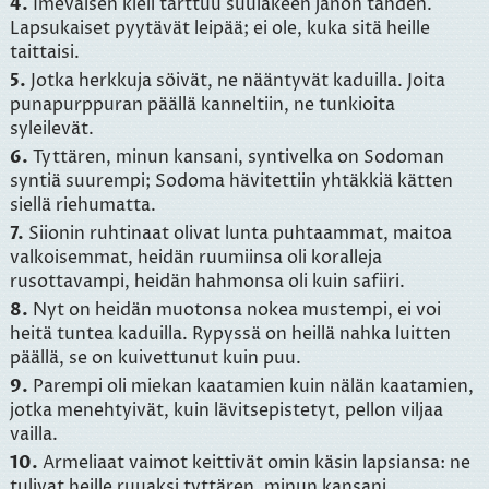
4.
Imeväisen kieli tarttuu suulakeen janon tähden.
Lapsukaiset pyytävät leipää; ei ole, kuka sitä heille
taittaisi.
5.
Jotka herkkuja söivät, ne nääntyvät kaduilla. Joita
punapurppuran päällä kanneltiin, ne tunkioita
syleilevät.
6.
Tyttären, minun kansani, syntivelka on Sodoman
syntiä suurempi; Sodoma hävitettiin yhtäkkiä kätten
siellä riehumatta.
7.
Siionin ruhtinaat olivat lunta puhtaammat, maitoa
valkoisemmat, heidän ruumiinsa oli koralleja
rusottavampi, heidän hahmonsa oli kuin safiiri.
8.
Nyt on heidän muotonsa nokea mustempi, ei voi
heitä tuntea kaduilla. Rypyssä on heillä nahka luitten
päällä, se on kuivettunut kuin puu.
9.
Parempi oli miekan kaatamien kuin nälän kaatamien,
jotka menehtyivät, kuin lävitsepistetyt, pellon viljaa
vailla.
10.
Armeliaat vaimot keittivät omin käsin lapsiansa: ne
tulivat heille ruuaksi tyttären, minun kansani,