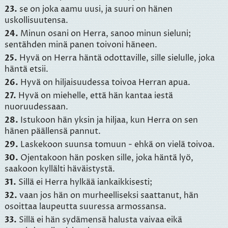
23.
se on joka aamu uusi, ja suuri on hänen
uskollisuutensa.
24.
Minun osani on Herra, sanoo minun sieluni;
sentähden minä panen toivoni häneen.
25.
Hyvä on Herra häntä odottaville, sille sielulle, joka
häntä etsii.
26.
Hyvä on hiljaisuudessa toivoa Herran apua.
27.
Hyvä on miehelle, että hän kantaa iestä
nuoruudessaan.
28.
Istukoon hän yksin ja hiljaa, kun Herra on sen
hänen päällensä pannut.
29.
Laskekoon suunsa tomuun - ehkä on vielä toivoa.
30.
Ojentakoon hän posken sille, joka häntä lyö,
saakoon kyllälti häväistystä.
31.
Sillä ei Herra hylkää iankaikkisesti;
32.
vaan jos hän on murheelliseksi saattanut, hän
osoittaa laupeutta suuressa armossansa.
33.
Sillä ei hän sydämensä halusta vaivaa eikä