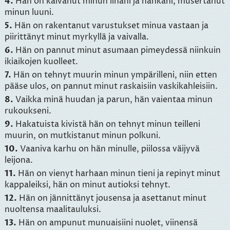
4.
Hän on kalvanut minun lihani ja nahkani, musertanut
minun luuni.
5.
Hän on rakentanut varustukset minua vastaan ja
piirittänyt minut myrkyllä ja vaivalla.
6.
Hän on pannut minut asumaan pimeydessä niinkuin
ikiaikojen kuolleet.
7.
Hän on tehnyt muurin minun ympärilleni, niin etten
pääse ulos, on pannut minut raskaisiin vaskikahleisiin.
8.
Vaikka minä huudan ja parun, hän vaientaa minun
rukoukseni.
9.
Hakatuista kivistä hän on tehnyt minun teilleni
muurin, on mutkistanut minun polkuni.
10.
Vaaniva karhu on hän minulle, piilossa väijyvä
leijona.
11.
Hän on vienyt harhaan minun tieni ja repinyt minut
kappaleiksi, hän on minut autioksi tehnyt.
12.
Hän on jännittänyt jousensa ja asettanut minut
nuoltensa maalitauluksi.
13.
Hän on ampunut munuaisiini nuolet, viinensä