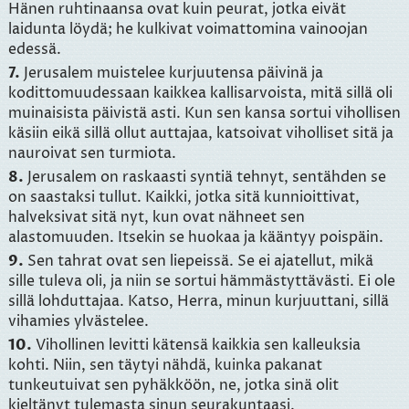
Hänen ruhtinaansa ovat kuin peurat, jotka eivät
laidunta löydä; he kulkivat voimattomina vainoojan
edessä.
7.
Jerusalem muistelee kurjuutensa päivinä ja
kodittomuudessaan kaikkea kallisarvoista, mitä sillä oli
muinaisista päivistä asti. Kun sen kansa sortui vihollisen
käsiin eikä sillä ollut auttajaa, katsoivat viholliset sitä ja
nauroivat sen turmiota.
8.
Jerusalem on raskaasti syntiä tehnyt, sentähden se
on saastaksi tullut. Kaikki, jotka sitä kunnioittivat,
halveksivat sitä nyt, kun ovat nähneet sen
alastomuuden. Itsekin se huokaa ja kääntyy poispäin.
9.
Sen tahrat ovat sen liepeissä. Se ei ajatellut, mikä
sille tuleva oli, ja niin se sortui hämmästyttävästi. Ei ole
sillä lohduttajaa. Katso, Herra, minun kurjuuttani, sillä
vihamies ylvästelee.
10.
Vihollinen levitti kätensä kaikkia sen kalleuksia
kohti. Niin, sen täytyi nähdä, kuinka pakanat
tunkeutuivat sen pyhäkköön, ne, jotka sinä olit
kieltänyt tulemasta sinun seurakuntaasi.