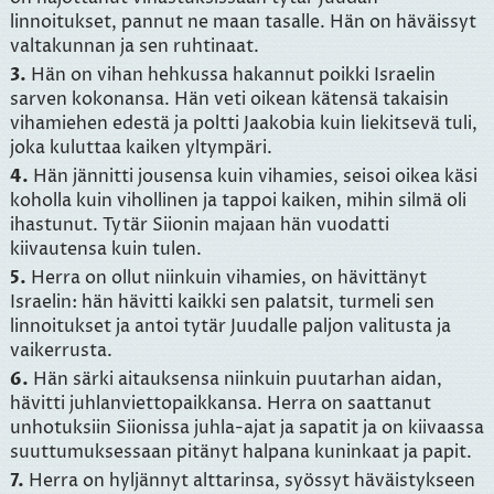
linnoitukset, pannut ne maan tasalle. Hän on häväissyt
valtakunnan ja sen ruhtinaat.
3.
Hän on vihan hehkussa hakannut poikki Israelin
sarven kokonansa. Hän veti oikean kätensä takaisin
vihamiehen edestä ja poltti Jaakobia kuin liekitsevä tuli,
joka kuluttaa kaiken yltympäri.
4.
Hän jännitti jousensa kuin vihamies, seisoi oikea käsi
koholla kuin vihollinen ja tappoi kaiken, mihin silmä oli
ihastunut. Tytär Siionin majaan hän vuodatti
kiivautensa kuin tulen.
5.
Herra on ollut niinkuin vihamies, on hävittänyt
Israelin: hän hävitti kaikki sen palatsit, turmeli sen
linnoitukset ja antoi tytär Juudalle paljon valitusta ja
vaikerrusta.
6.
Hän särki aitauksensa niinkuin puutarhan aidan,
hävitti juhlanviettopaikkansa. Herra on saattanut
unhotuksiin Siionissa juhla-ajat ja sapatit ja on kiivaassa
suuttumuksessaan pitänyt halpana kuninkaat ja papit.
7.
Herra on hyljännyt alttarinsa, syössyt häväistykseen