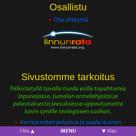
Osallistu
Ota yhteyttä
Sivustomme tarkoitus
Pelkistetyllä tavalla tuoda esille tapahtumia
lopunajassa, Jumalan armolahjasta ja
pelastuksesta Jeesuksessa uppoutumatta
kovin syvälle teologiseen suohon.
Kertoa miten pelastua ja saada ikuinen
elämä
Ylös ▲
MENU
▼ Alas