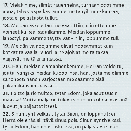
17.
Vieläkin me, silmät rauenneina, turhaan odotimme
apua; tähystyspaikastamme me tähyilimme kansaa,
josta ei pelastusta tullut.
18.
Meidän askeleitamme vaanittiin, niin ettemme
voineet kulkea kaduillamme. Meidän loppumme
lähestyi, päivämme täyttyivät - niin, loppumme tuli.
19.
Meidän vainoojamme olivat nopeammat kuin
kotkat taivaalla. Vuorilla he ajoivat meitä takaa,
väijyivät meitä erämaassa.
20.
Hän, meidän elämänhenkemme, Herran voideltu,
joutui vangiksi heidän kuoppiinsa, hän, josta me olimme
sanoneet: hänen varjossaan me saamme elää
pakanakansain seassa.
21.
Iloitse ja riemuitse, tytär Edom, joka asut Uusin
maassa! Mutta malja on tuleva sinunkin kohdallesi: sinä
juovut ja paljastat itsesi.
22.
Sinun syntivelkasi, tytär Siion, on loppunut: ei
Herra ole enää siirtävä sinua pois. Sinun syntivelkasi,
tytär Edom, hän on etsiskelevä, on paljastava sinun