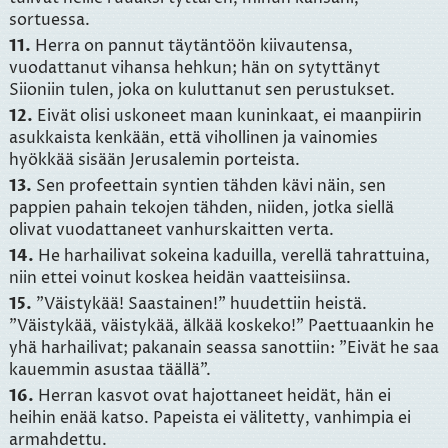
sortuessa.
11.
Herra on pannut täytäntöön kiivautensa,
vuodattanut vihansa hehkun; hän on sytyttänyt
Siioniin tulen, joka on kuluttanut sen perustukset.
12.
Eivät olisi uskoneet maan kuninkaat, ei maanpiirin
asukkaista kenkään, että vihollinen ja vainomies
hyökkää sisään Jerusalemin porteista.
13.
Sen profeettain syntien tähden kävi näin, sen
pappien pahain tekojen tähden, niiden, jotka siellä
olivat vuodattaneet vanhurskaitten verta.
14.
He harhailivat sokeina kaduilla, verellä tahrattuina,
niin ettei voinut koskea heidän vaatteisiinsa.
15.
"Väistykää! Saastainen!" huudettiin heistä.
"Väistykää, väistykää, älkää koskeko!" Paettuaankin he
yhä harhailivat; pakanain seassa sanottiin: "Eivät he saa
kauemmin asustaa täällä".
16.
Herran kasvot ovat hajottaneet heidät, hän ei
heihin enää katso. Papeista ei välitetty, vanhimpia ei
armahdettu.