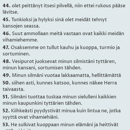
44.
olet peittänyt itsesi pilvellä, niin ettei rukous pääse
lävitse.
45.
Tunkioksi ja hylyksi sinä olet meidät tehnyt
kansojen seassa.
46.
Suut ammollaan meitä vastaan ovat kaikki meidän
vihamiehemme.
47.
Osaksemme on tullut kauhu ja kuoppa, turmio ja
sortuminen.
48.
Vesipurot juoksevat minun silmistäni tyttären,
minun kansani, sortumisen tähden.
49.
Minun silmäni vuotaa lakkaamatta, hellittämättä
50.
siihen asti, kunnes katsoo, kunnes näkee Herra
taivaasta.
51.
Silmäni tuottaa tuskaa minun sielulleni kaikkien
minun kaupunkini tyttärien tähden.
52.
Kiihkeästi pyydystivät minua kuin lintua ne, jotka
syyttä ovat vihamiehiäni.
53.
He sulkivat kuoppaan minun elämäni ja heittivät