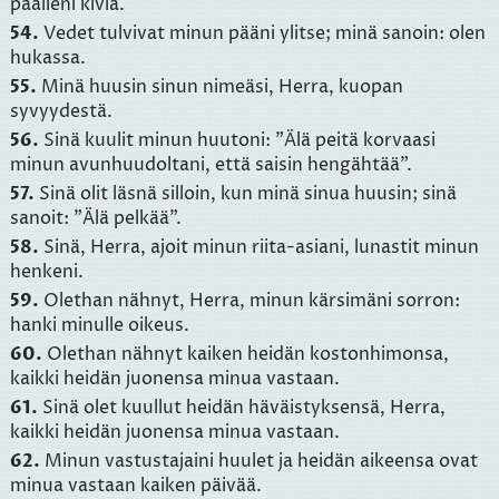
päälleni kiviä.
54.
Vedet tulvivat minun pääni ylitse; minä sanoin: olen
hukassa.
55.
Minä huusin sinun nimeäsi, Herra, kuopan
syvyydestä.
56.
Sinä kuulit minun huutoni: "Älä peitä korvaasi
minun avunhuudoltani, että saisin hengähtää".
57.
Sinä olit läsnä silloin, kun minä sinua huusin; sinä
sanoit: "Älä pelkää".
58.
Sinä, Herra, ajoit minun riita-asiani, lunastit minun
henkeni.
59.
Olethan nähnyt, Herra, minun kärsimäni sorron:
hanki minulle oikeus.
60.
Olethan nähnyt kaiken heidän kostonhimonsa,
kaikki heidän juonensa minua vastaan.
61.
Sinä olet kuullut heidän häväistyksensä, Herra,
kaikki heidän juonensa minua vastaan.
62.
Minun vastustajaini huulet ja heidän aikeensa ovat
minua vastaan kaiken päivää.