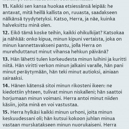
11.
Kaikki sen kansa huokaa etsiessänsä leipää: he
antavat, mitä heillä kallista on, ruuasta, saadakseen
nälkänsä tyydytetyksi. Katso, Herra, ja näe, kuinka
halveksittu minä olen.
12.
Eikö tämä koske teihin, kaikki ohikulkijat? Katsokaa
ja nähkää: onko kipua, minun kipuni vertaista, joka on
minun kannettavakseni pantu, jolla Herra on
murehduttanut minut vihansa hehkun päivänä?
13.
Hän lähetti tulen korkeudesta minun luihini ja kuritti
niitä. Hän viritti verkon minun jalkaini varalle, hän pani
minut peräytymään, hän teki minut autioksi, ainiaan
sairaaksi.
14.
Hänen kätensä sitoi minun rikosteni ikeen: ne
kiedottiin yhteen, tulivat minun niskalleni; hän saattoi
horjumaan minun voimani. Herra antoi minut niiden
käsiin, joita minä en voi vastustaa.
15.
Herra hylkäsi kaikki minun urhoni, joita minun
keskuudessani oli; hän kutsui kokoon juhlan minua
vastaan murskatakseen minun nuorukaiseni. Herra