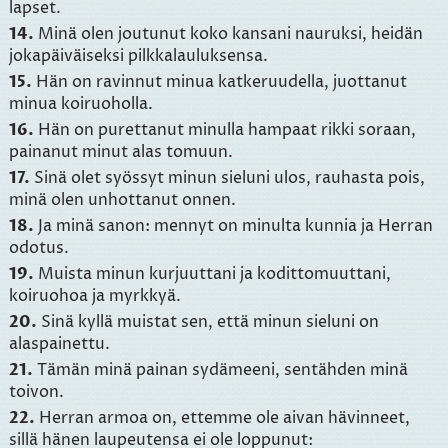
lapset.
14.
Minä olen joutunut koko kansani nauruksi, heidän
jokapäiväiseksi pilkkalauluksensa.
15.
Hän on ravinnut minua katkeruudella, juottanut
minua koiruoholla.
16.
Hän on purettanut minulla hampaat rikki soraan,
painanut minut alas tomuun.
17.
Sinä olet syössyt minun sieluni ulos, rauhasta pois,
minä olen unhottanut onnen.
18.
Ja minä sanon: mennyt on minulta kunnia ja Herran
odotus.
19.
Muista minun kurjuuttani ja kodittomuuttani,
koiruohoa ja myrkkyä.
20.
Sinä kyllä muistat sen, että minun sieluni on
alaspainettu.
21.
Tämän minä painan sydämeeni, sentähden minä
toivon.
22.
Herran armoa on, ettemme ole aivan hävinneet,
sillä hänen laupeutensa ei ole loppunut: