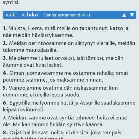
syntisi.
Valit.
5. luku
▲
▼
Vanha Testamentti 1933
1.
Muista, Herra, mitä meille on tapahtunut; katso ja
näe meidän häväistyksemme.
2.
Meidän perintöosamme on siirtynyt vieraille, meidän
talomme muukalaisille.
3.
Me olemme tulleet orvoiksi, isättömiksi, meidän
äitimme ovat kuin lesket.
4.
Oman juomavetemme me ostamme rahalla; omat
puumme saamme, jos maksamme hinnan.
5.
Vainoojamme ovat meidän niskassamme; kun
uuvumme, ei meille lepoa suoda.
6.
Egyptille me lyömme kättä ja Assurille saadaksemme
leipää ravinnoksi.
7.
Meidän isämme ovat syntiä tehneet; heitä ei enää
ole. Me kannamme heidän syntivelkaansa.
8.
Orjat hallitsevat meitä; ei ole sitä, joka tempaisi