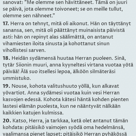
sanovat: "Me olemme sen hävittäneet. Tämä on juuri
se päivä, jota olemme toivoneet; se on meille tullut,
olemme sen nähneet."
17.
Herra on tehnyt, mitä oli aikonut. Hän on täyttänyt
sanansa, sen, mitä oli päättänyt muinaisista päivistä
asti: hän on repinyt alas säälimättä, on antanut
vihamiesten iloita sinusta ja kohottanut sinun
vihollistesi sarven.
18.
Heidän sydämensä huutaa Herran puoleen. Sinä,
tytär Siionin muuri, anna kyyneltesi virtana vuotaa yötä
päivää! Älä suo itsellesi lepoa, älköön silmäteräsi
ummistuko.
19.
Nouse, kohota valitushuuto yöllä, kun alkavat
yövartiot. Anna sydämesi vuotaa kuin vesi Herran
kasvojen edessä. Kohota kätesi häntä kohden pienten
lastesi elämän puolesta, kun ne nääntyvät nälkään
kaikkien katujen kulmissa.
20.
Katso, Herra, ja tarkkaa, ketä olet antanut tämän
kohdata: pitäisikö vaimojen syödä oma hedelmänsä,
vaalimansa pienet lapset; pitäisikö Herran pyhäkössä