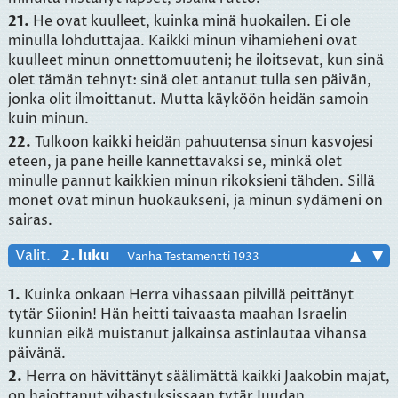
21.
He ovat kuulleet, kuinka minä huokailen. Ei ole
minulla lohduttajaa. Kaikki minun vihamieheni ovat
kuulleet minun onnettomuuteni; he iloitsevat, kun sinä
olet tämän tehnyt: sinä olet antanut tulla sen päivän,
jonka olit ilmoittanut. Mutta käyköön heidän samoin
kuin minun.
22.
Tulkoon kaikki heidän pahuutensa sinun kasvojesi
eteen, ja pane heille kannettavaksi se, minkä olet
minulle pannut kaikkien minun rikoksieni tähden. Sillä
monet ovat minun huokaukseni, ja minun sydämeni on
sairas.
Valit.
2. luku
▲
▼
Vanha Testamentti 1933
1.
Kuinka onkaan Herra vihassaan pilvillä peittänyt
tytär Siionin! Hän heitti taivaasta maahan Israelin
kunnian eikä muistanut jalkainsa astinlautaa vihansa
päivänä.
2.
Herra on hävittänyt säälimättä kaikki Jaakobin majat,
on hajottanut vihastuksissaan tytär Juudan