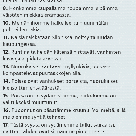
meidät heidän käsistänsä.
9.
Henkemme kaupalla me noudamme leipämme,
väistäen miekkaa erämaassa.
10.
Meidän ihomme halkeilee kuin uuni nälän
poltteiden takia.
11.
Naisia raiskataan Siionissa, neitsyitä Juudan
kaupungeissa.
12.
Ruhtinaita heidän kätensä hirttävät, vanhinten
kasvoja ei pidetä arvossa.
13.
Nuorukaiset kantavat myllynkiviä, poikaset
kompastelevat puutaakkojen alla.
14.
Poissa ovat vanhukset porteista, nuorukaiset
kielisoittimiensa äärestä.
15.
Poissa on ilo sydämistämme, karkelomme on
valitukseksi muuttunut.
16.
Pudonnut on päästämme kruunu. Voi meitä, sillä
me olemme syntiä tehneet!
17.
Tästä syystä on sydämemme tullut sairaaksi,
näitten tähden ovat silmämme pimenneet -