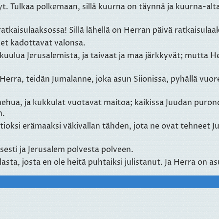
yt. Tulkaa polkemaan, sillä kuurna on täynnä ja kuurna-altaa
atkaisulaaksossa! Sillä lähellä on Herran päivä ratkaisulaa
det kadottavat valonsa.
kuulua Jerusalemista, ja taivaat ja maa järkkyvät; mutta He
Herra, teidän Jumalanne, joka asun Siionissa, pyhällä vuore
ehua, ja kukkulat vuotavat maitoa; kaikissa Juudan purono
n.
utioksi erämaaksi väkivallan tähden, jota ne ovat tehneet J
sesti ja Jerusalem polvesta polveen.
asta, josta en ole heitä puhtaiksi julistanut. Ja Herra on as