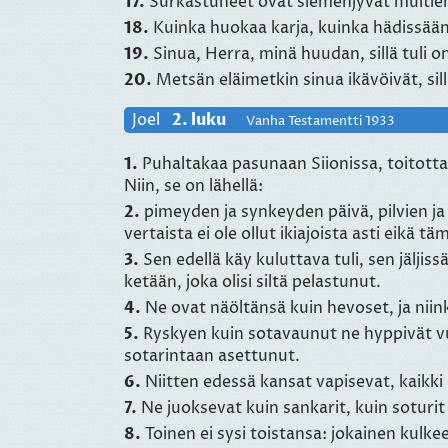
17.
Surkastuneet ovat siemenjyvät multiensa
18.
Kuinka huokaa karja, kuinka hädissään 
19.
Sinua, Herra, minä huudan, sillä tuli o
20.
Metsän eläimetkin sinua ikävöivät, sil
Joel
2. luku
Vanha Testamentti 1933
1.
Puhaltakaa pasunaan Siionissa, toitottak
Niin, se on lähellä:
2.
pimeyden ja synkeyden päivä, pilvien ja
vertaista ei ole ollut ikiajoista asti eikä 
3.
Sen edellä käy kuluttava tuli, sen jäljis
ketään, joka olisi siltä pelastunut.
4.
Ne ovat näöltänsä kuin hevoset, ja niin
5.
Ryskyen kuin sotavaunut ne hyppivät vuor
sotarintaan asettunut.
6.
Niitten edessä kansat vapisevat, kaikki
7.
Ne juoksevat kuin sankarit, kuin soturit
8.
Toinen ei sysi toistansa: jokainen kulk