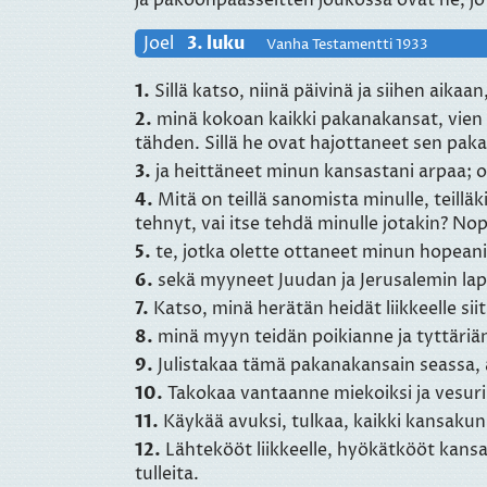
Joel
3. luku
Vanha Testamentti 1933
1.
Sillä katso, niinä päivinä ja siihen aik
2.
minä kokoan kaikki pakanakansat, vien ne
tähden. Sillä he ovat hajottaneet sen pa
3.
ja heittäneet minun kansastani arpaa; o
4.
Mitä on teillä sanomista minulle, teilläk
tehnyt, vai itse tehdä minulle jotakin? No
5.
te, jotka olette ottaneet minun hopeani
6.
sekä myyneet Juudan ja Jerusalemin laps
7.
Katso, minä herätän heidät liikkeelle si
8.
minä myyn teidän poikianne ja tyttäriänn
9.
Julistakaa tämä pakanakansain seassa, a
10.
Takokaa vantaanne miekoiksi ja vesuri
11.
Käykää avuksi, tulkaa, kaikki kansakun
12.
Lähtekööt liikkeelle, hyökätkööt kansa
tulleita.