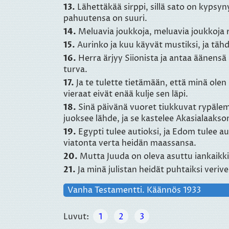
13.
Lähettäkää sirppi, sillä sato on kypsyn
pahuutensa on suuri.
14.
Meluavia joukkoja, meluavia joukkoja r
15.
Aurinko ja kuu käyvät mustiksi, ja täh
16.
Herra ärjyy Siionista ja antaa äänensä 
turva.
17.
Ja te tulette tietämään, että minä olen 
vieraat eivät enää kulje sen läpi.
18.
Sinä päivänä vuoret tiukkuvat rypälem
juoksee lähde, ja se kastelee Akasialaakso
19.
Egypti tulee autioksi, ja Edom tulee a
viatonta verta heidän maassansa.
20.
Mutta Juuda on oleva asuttu iankaikki
21.
Ja minä julistan heidät puhtaiksi verivel
Vanha Testamentti. Käännös 1933
Luvut:
1
2
3