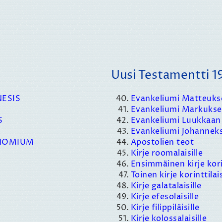
Uusi Testamentti 1
NESIS
Evankeliumi Matteuk
Evankeliumi Markuks
S
Evankeliumi Luukkaa
Evankeliumi Johanne
RONOMIUM
Apostolien teot
Kirje roomalaisille
Ensimmäinen kirje korin
Toinen kirje korinttilais
Kirje galatalaisille
Kirje efesolaisille
Kirje filippiläisille
Kirje kolossalaisille