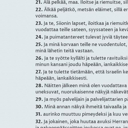
21.
Älä pelkää, maa. Iloitse ja riemuitse, s
22.
Älkää peljätkö, metsän eläimet, sillä 
voimansa.
23.
Ja te, Siionin lapset, iloitkaa ja riem
vuodattaa teille sateen, syyssateen ja kev
24.
Ja puimatantereet tulevat jyviä täyteen
25.
Ja minä korvaan teille ne vuodentulot, 
minä lähetin teitä vastaan.
26.
Ja te syötte kyllälti ja tulette ravitui
minun kansani joudu häpeään, iankaikkises
27.
Ja te tulette tietämään, että Israelin k
häpeään, iankaikkisesti.
28.
Näitten jälkeen minä olen vuodattava 
uneksuvat, nuorukaisenne näkyjä näkevät
29.
Ja myös palvelijain ja palvelijattarien
30.
Minä annan näkyä ihmeitä taivaalla ja 
31.
aurinko muuttuu pimeydeksi ja kuu vere
32.
Ja jokainen, joka huutaa avuksi Herran 
ja pakoonpäässeitten joukossa ovat ne, j