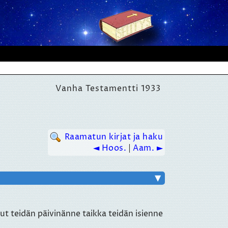
Vanha Testamentti 1933
Raamatun kirjat ja haku
◄ Hoos.
|
Aam. ►
▼
t teidän päivinänne taikka teidän isienne