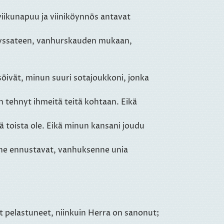
viikunapuu ja viiniköynnös antavat
e syyssateen, vanhurskauden mukaan,
 söivät, minun suuri sotajoukkoni, jonka
 on tehnyt ihmeitä teitä kohtaan. Eikä
kä toista ole. Eikä minun kansani joudu
enne ennustavat, vanhuksenne unia
at pelastuneet, niinkuin Herra on sanonut;