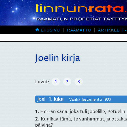

ETUSIVU
RAAMATTU
ARTIKKELIT -
Joelin kirja
Luvut:
1
2
3
Joel
1. luku
Vanha Testamentti 1933
1.
Herran sana, joka tuli Jooelille, Petuelin 
2.
Kuulkaa tämä, te vanhimmat, ja ottakaa 
päivinä?