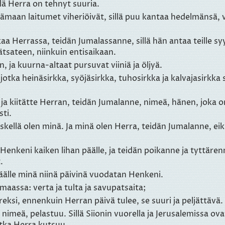
illä Herra on tehnyt suuria.
erämaan laitumet viheriöivät, sillä puu kantaa hedelmänsä, 
uitkaa Herrassa, teidän Jumalassanne, sillä hän antaa teill
ätsateen, niinkuin entisaikaan.
, ja kuurna-altaat pursuvat viiniä ja öljyä.
jotka heinäsirkka, syöjäsirkka, tuhosirkka ja kalvajasirkka
ksi ja kiitätte Herran, teidän Jumalanne, nimeä, hänen, joka
ti.
eskellä olen minä. Ja minä olen Herra, teidän Jumalanne, ei
Henkeni kaiken lihan päälle, ja teidän poikanne ja tyttär
.
 päälle minä niinä päivinä vuodatan Henkeni.
maassa: verta ja tulta ja savupatsaita;
ksi, ennenkuin Herran päivä tulee, se suuri ja peljättävä.
nimeä, pelastuu. Sillä Siionin vuorella ja Jerusalemissa ov
otka Herra kutsuu.