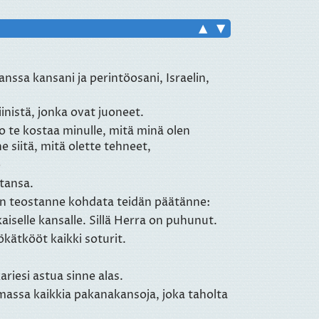
▲
▼
nssa kansani ja perintöosani, Israelin,
nistä, jonka ovat juoneet.
eko te kostaa minulle, mitä minä olen
 siitä, mitä olette tehneet,
e
ltansa.
ston teostanne kohdata teidän päätänne:
aiselle kansalle. Sillä Herra on puhunut.
kätkööt kaikki soturit.
riesi astua sinne alas.
emassa kaikkia pakanakansoja, joka taholta