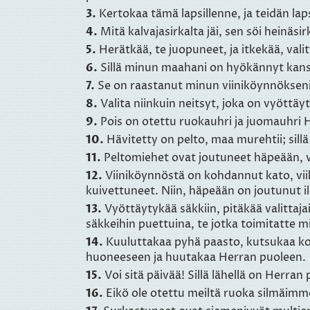
3.
Kertokaa tämä lapsillenne, ja teidän laps
4.
Mitä kalvajasirkalta jäi, sen söi heinäsirk
5.
Herätkää, te juopuneet, ja itkekää, valit
6.
Sillä minun maahani on hyökännyt kansa,
7.
Se on raastanut minun viiniköynnökseni j
8.
Valita niinkuin neitsyt, joka on vyöttä
9.
Pois on otettu ruokauhri ja juomauhri H
10.
Hävitetty on pelto, maa murehtii; sillä v
11.
Peltomiehet ovat joutuneet häpeään, vii
12.
Viiniköynnöstä on kohdannut kato, vi
kuivettuneet. Niin, häpeään on joutunut il
13.
Vyöttäytykää säkkiin, pitäkää valittajais
säkkeihin puettuina, te jotka toimitatte 
14.
Kuuluttakaa pyhä paasto, kutsukaa ko
huoneeseen ja huutakaa Herran puoleen.
15.
Voi sitä päivää! Sillä lähellä on Herran p
16.
Eikö ole otettu meiltä ruoka silmäim