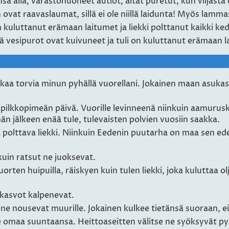
 alla, varastohuoneet autiot, aitat puretut, kun viljasta 
ovat raavaslaumat, sillä ei ole niillä laidunta! Myös lamm
n kuluttanut erämaan laitumet ja liekki polttanut kaikki ke
lä vesipurot ovat kuivuneet ja tuli on kuluttanut erämaan l
aa torvia minun pyhällä vuorellani. Jokainen maan asukas o
 pilkkopimeän päivä. Vuorille levinneenä niinkuin aamurusk
tämän jälkeen enää tule, tulevaisten polvien vuosiin saakka.
sä polttava liekki. Niinkuin Eedenin puutarha on maa sen ede
kuin ratsut ne juoksevat.
ten huipuilla, räiskyen kuin tulen liekki, joka kuluttaa ol
 kasvot kalpenevat.
 ne nousevat muurille. Jokainen kulkee tietänsä suoraan, ei
ee omaa suuntaansa. Heittoaseitten välitse ne syöksyvät p