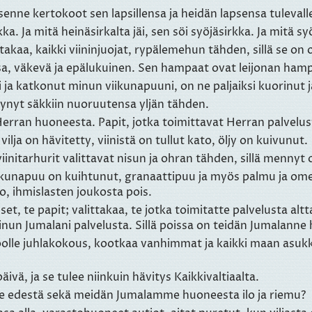
enne kertokoot sen lapsillensa ja heidän lapsensa tulevalle
ka. Ja mitä heinäsirkalta jäi, sen söi syöjäsirkka. Ja mitä sy
takaa, kaikki viininjuojat, rypälemehun tähden, sillä se on
 väkevä ja epälukuinen. Sen hampaat ovat leijonan hampaat
a katkonut minun viikunapuuni, on ne paljaiksi kuorinut ja
ytynyt säkkiin nuoruutensa yljän tähden.
erran huoneesta. Papit, jotka toimittavat Herran palvelus
ilja on hävitetty, viinistä on tullut kato, öljy on kuivunut.
nitarhurit valittavat nisun ja ohran tähden, sillä mennyt 
ikunapuu on kuihtunut, granaattipuu ja myös palmu ja om
o, ihmislasten joukosta pois.
et, te papit; valittakaa, te jotka toimitatte palvelusta altta
minun Jumalani palvelusta. Sillä poissa on teidän Jumalann
olle juhlakokous, kootkaa vanhimmat ja kaikki maan asukk
äivä, ja se tulee niinkuin hävitys Kaikkivaltiaalta.
me edestä sekä meidän Jumalamme huoneesta ilo ja riemu?