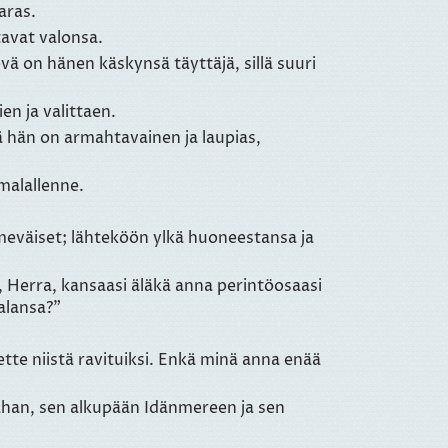
aras.
tavat valonsa.
evä on hänen käskynsä täyttäjä, sillä suuri
n ja valittaen.
ä hän on armahtavainen ja laupias,
malallenne.
meväiset; lähteköön ylkä huoneestansa ja
ä, Herra, kansaasi äläkä anna perintöosaasi
alansa?"
ulette niistä ravituiksi. Enkä minä anna enää
aahan, sen alkupään Idänmereen ja sen