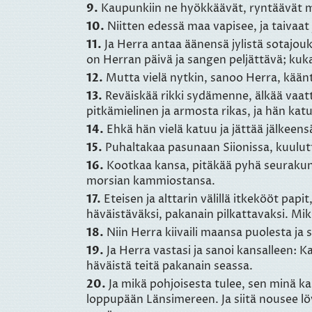
9.
Kaupunkiin ne hyökkäävät, ryntäävät muu
10.
Niitten edessä maa vapisee, ja taivaat
11.
Ja Herra antaa äänensä jylistä sotajoukk
on Herran päivä ja sangen peljättävä; kuka
12.
Mutta vielä nytkin, sanoo Herra, käänt
13.
Reväiskää rikki sydämenne, älkää vaatt
pitkämielinen ja armosta rikas, ja hän kat
14.
Ehkä hän vielä katuu ja jättää jälkeen
15.
Puhaltakaa pasunaan Siionissa, kuulut
16.
Kootkaa kansa, pitäkää pyhä seurakunt
morsian kammiostansa.
17.
Eteisen ja alttarin välillä itkekööt pap
häväistäväksi, pakanain pilkattavaksi. Mi
18.
Niin Herra kiivaili maansa puolesta ja 
19.
Ja Herra vastasi ja sanoi kansalleen: Kat
häväistä teitä pakanain seassa.
20.
Ja mikä pohjoisesta tulee, sen minä k
loppupään Länsimereen. Ja siitä nousee löy