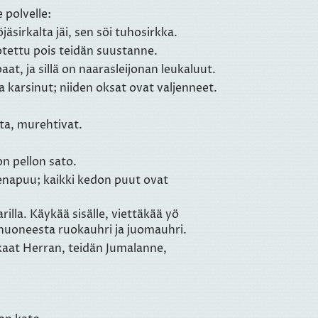
 polvelle:
öjäsirkalta jäi, sen söi tuhosirkka.
 otettu pois teidän suustanne.
, ja sillä on naarasleijonan leukaluut.
 karsinut; niiden oksat ovat valjenneet.
ta, murehtivat.
on pellon sato.
enapuu; kaikki kedon puut ovat
rilla. Käykää sisälle, viettäkää yö
e huoneesta ruokauhri ja juomauhri.
aat Herran, teidän Jumalanne,