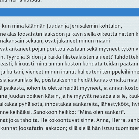
aan, kun minä käännän Juudan ja Jerusalemin kohtalon,
 alas Joosafatin laaksoon ja käyn siellä oikeutta niitten ka
kanakansain sekaan, ovat jakaneet minun maani
vat antaneet pojan porttoa vastaan sekä myyneet tytön vii
in, Tyyro ja Siidon ja kaikki filistealaisten alueet? Tahdott
peasti, kiiruusti minä annan koston kohdata teidän päätänne
 ja kultani, vieneet minun ihanat kalleuteni temppeleihinn
ia jaavanilaisille, poistaaksenne heidät kauas omalta maa
itä paikasta, johon te olette heidät myyneet, ja annan ko
e Juudan poikien käsiin, ja he myyvät ne sabalaisille, kauk
lkakaa pyhä sota, innostakaa sankareita, lähestykööt, hyö
nne keihäiksi. Sanokoon heikko: "Minä olen sankari".
nat joka taholta. He kokoontuvat sinne. Anna, Herra, sanka
kunnat Joosafatin laaksoon; sillä siellä hän istuu tuomits