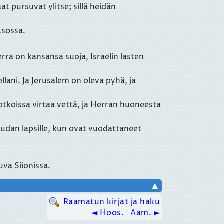
t pursuvat ylitse; sillä heidän
ksossa.
rra on kansansa suoja, Israelin lasten
llani. Ja Jerusalem on oleva pyhä, ja
tkoissa virtaa vettä, ja Herran huoneesta
uudan lapsille, kun ovat vuodattaneet
uva Siionissa.
▲
Raamatun kirjat ja haku
◄ Hoos.
|
Aam. ►