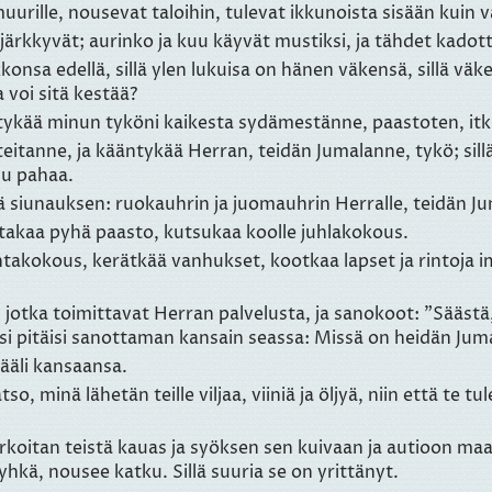
rille, nousevat taloihin, tulevat ikkunoista sisään kuin v
 järkkyvät; aurinko ja kuu käyvät mustiksi, ja tähdet kadot
onsa edellä, sillä ylen lukuisa on hänen väkensä, sillä väk
 voi sitä kestää?
ykää minun tyköni kaikesta sydämestänne, paastoten, itkie
eitanne, ja kääntykää Herran, teidän Jumalanne, tykö; sill
uu pahaa.
sä siunauksen: ruokauhrin ja juomauhrin Herralle, teidän Ju
takaa pyhä paasto, kutsukaa koolle juhlakokous.
akokous, kerätkää vanhukset, kootkaa lapset ja rintoja i
it, jotka toimittavat Herran palvelusta, ja sanokoot: "Sääst
ksi pitäisi sanottaman kansain seassa: Missä on heidän Jum
sääli kansaansa.
so, minä lähetän teille viljaa, viiniä ja öljyä, niin että te t
arkoitan teistä kauas ja syöksen sen kuivaan ja autioon m
hkä, nousee katku. Sillä suuria se on yrittänyt.