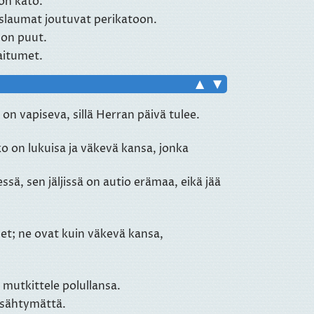
on kato.
aslaumat joutuvat perikatoon.
don puut.
aitumet.
▲
▼
n vapiseva, sillä Herran päivä tulee.
o on lukuisa ja väkevä kansa, jonka
ssä, sen jäljissä on autio erämaa, eikä jää
jet; ne ovat kuin väkevä kansa,
 mutkittele polullansa.
ysähtymättä.