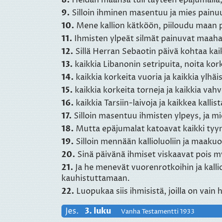
8.
Heidän maansa tuli täyteen epäjumalia,
9.
Silloin ihminen masentuu ja mies painuu
10.
Mene kallion kätköön, piiloudu maan 
11.
Ihmisten ylpeät silmät painuvat maaha
12.
Sillä Herran Sebaotin päivä kohtaa kaik
13.
kaikkia Libanonin setripuita, noita kork
14.
kaikkia korkeita vuoria ja kaikkia ylhäi
15.
kaikkia korkeita torneja ja kaikkia vah
16.
kaikkia Tarsiin-laivoja ja kaikkea kallist
17.
Silloin masentuu ihmisten ylpeys, ja m
18.
Mutta epäjumalat katoavat kaikki tyyn
19.
Silloin mennään kallioluoliin ja maak
20.
Sinä päivänä ihmiset viskaavat pois my
21.
Ja he menevät vuorenrotkoihin ja kall
kauhistuttamaan.
22.
Luopukaa siis ihmisistä, joilla on vain 
Jes.
3. luku
Vanha Testamentti 1933