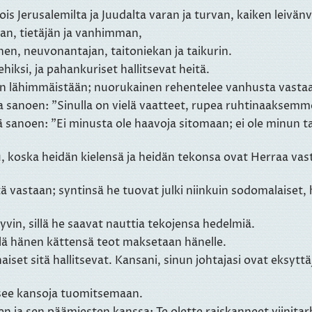
ois Jerusalemilta ja Juudalta varan ja turvan, kaiken leivä
tan, tietäjän ja vanhimman,
, neuvonantajan, taitoniekan ja taikurin.
iksi, ja pahankuriset hallitsevat heitä.
en lähimmäistään; nuorukainen rehentelee vanhusta vastaan
sa sanoen: "Sinulla on vielä vaatteet, rupea ruhtinaaksemme
sanoen: "Ei minusta ole haavoja sitomaan; ei ole minun tal
u, koska heidän kielensä ja heidän tekonsa ovat Herraa vas
astaan; syntinsä he tuovat julki niinkuin sodomalaiset, he 
in, sillä he saavat nauttia tekojensa hedelmiä.
lä hänen kättensä teot maksetaan hänelle.
naiset sitä hallitsevat. Kansani, sinun johtajasi ovat eksyt
see kansoja tuomitsemaan.