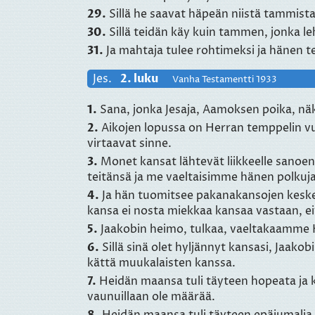
29.
Sillä he saavat häpeän niistä tammista,
30.
Sillä teidän käy kuin tammen, jonka leh
31.
Ja mahtaja tulee rohtimeksi ja hänen t
Jes.
2. luku
Vanha Testamentti 1933
1.
Sana, jonka Jesaja, Aamoksen poika, näk
2.
Aikojen lopussa on Herran temppelin vu
virtaavat sinne.
3.
Monet kansat lähtevät liikkeelle sanoen
teitänsä ja me vaeltaisimme hänen polkujans
4.
Ja hän tuomitsee pakanakansojen kesken,
kansa ei nosta miekkaa kansaa vastaan, e
5.
Jaakobin heimo, tulkaa, vaeltakaamme 
6.
Sillä sinä olet hyljännyt kansasi, Jaakob
kättä muukalaisten kanssa.
7.
Heidän maansa tuli täyteen hopeata ja ku
vaunuillaan ole määrää.