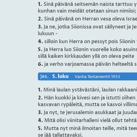
1.
Sinä päivänä seitsemän naista tarttuu
kunhan vain meidät otetaan sinun nimiis
2.
Sinä päivänä on Herran vesa oleva Israel
3.
Ja ne, jotka Siionissa ovat säilyneet ja J
lukuun -
4.
silloin kun Herra on pessyt pois Siioni
5.
Ja Herra luo Siionin vuorelle koko asuins
sillä kaiken kirkkauden yllä on oleva peite
6.
ja verho varjoamassa päivän helteeltä s
Jes.
5. luku
Vanha Testamentti 1933
1.
Minä laulan ystävästäni, laulan rakkaani 
2.
Hän kuokki ja kivesi sen ja istutti siihe
kasvavan rypäleitä, mutta se kasvoi villima
3.
Ja nyt, te Jerusalemin asukkaat ja Juuda
4.
Mitä olisi viinitarhalleni vielä ollut teh
5.
Mutta nyt minä ilmoitan teille, mitä teen 
se jää tallattavaksi.