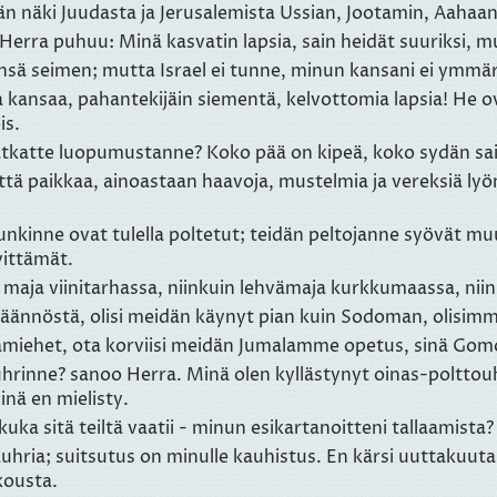
n näki Juudasta ja Jerusalemista Ussian, Jootamin, Aahaan 
lä Herra puhuu: Minä kasvatin lapsia, sain heidät suuriksi, 
nsä seimen; mutta Israel ei tunne, minun kansani ei ymmär
a kansaa, pahantekijäin siementä, kelvottomia lapsia! He ov
is.
 jatkatte luopumustanne? Koko pää on kipeä, koko sydän sai
tä paikkaa, ainoastaan haavoja, mustelmia ja vereksiä lyömi
kinne ovat tulella poltetut; teidän peltojanne syövät muu
vittämät.
in maja viinitarhassa, niinkuin lehvämaja kurkkumaassa, nii
 jäännöstä, olisi meidän käynyt pian kuin Sodoman, olisimm
miehet, ota korviisi meidän Jumalamme opetus, sinä Gom
uhrinne? sanoo Herra. Minä olen kyllästynyt oinas-polttouh
inä en mielisty.
uka sitä teiltä vaatii - minun esikartanoitteni tallaamista?
hria; suitsutus on minulle kauhistus. En kärsi uuttakuut
kousta.