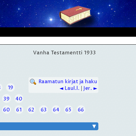
Vanha Testamentti 1933
Raamatun kirjat ja haku
8
19
◄ Laul.l.
|
Jer. ►
39
40
60
61
62
63
64
65
66
▼