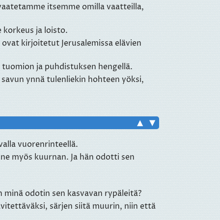
aatetamme itsemme omilla vaatteilla,
 korkeus ja loisto.
a ovat kirjoitetut Jerusalemissa elävien
t tuomion ja puhdistuksen hengellä.
ja savun ynnä tulenliekin hohteen yöksi,
▲
▼
valla vuorenrinteellä.
sinne myös kuurnan. Ja hän odotti sen
, kun minä odotin sen kasvavan rypäleitä?
vitettäväksi, särjen siitä muurin, niin että