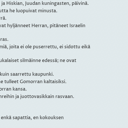
ja Hiskian, Juudan kuningasten, päivinä.
mutta he luopuivat minusta.
rä.
at hyljänneet Herran, pitäneet Israelin
ras.
ä, joita ei ole puserrettu, ei sidottu eikä
kalaiset silmäinne edessä; ne ovat
nkuin saarrettu kaupunki.
e tulleet Gomorran kaltaisiksi.
orran kansa.
reihin ja juottovasikkain rasvaan.
a enkä sapattia, en kokouksen