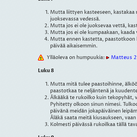
Mutta liittyen kasteeseen, kastakaa
juoksevassa vedessä.
Mutta jos ei ole juoksevaa vettä, ka
Mutta jos ei ole kumpaakaan, kaada 
Mutta ennen kastetta, paastotkoon ka
päivää aikaisemmin.
Ylläoleva on humpuukia:
Matteus 2
Luku 8
Mutta mitä tulee paastoihinne, älköö
paastotkaa te neljäntenä ja kuudent
Älkääkä te rukoilko kuin tekopyhät, v
Pyhitetty olkoon sinun nimesi. Tulko
päivänä meidän jokapäiväinen leipäm
Äläkä saata meitä kiusaukseen, vaan p
Kolmesti päivässä rukoilkaa tällä tava