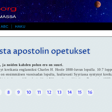
 ABC
HAKU
sta apostolin opetukset
, ja noiden kahden polun ero on suuri.
yt kreikasta englanniksi Charles H. Hoole 1800-luvun lopulla. 10:7 lopp
 on ensimmäisen vuosisadan lopulta, luultavasti Syyriassa syntynyt kreika
ikirjoituksena. Alkutekstin löysi Nikomedian arkkipiispa Bryennios 1883
nkielisiä papyruskatkelmia. Ajanlaskumme ensimmäisinä vuosisatoina eläne
kiksi Barnabaan Kirjeessä, ja monien ’oppineiden’ mielestä tämä oppi on
8
9
10
11
12
13
14
15
16
sen kerran kirjassa J.A.Cederberg: ’Herran oppi kahdentoista apostolin k
än jälkeenkin on tehty erilaisia suomennoksia. Tässä yksi.