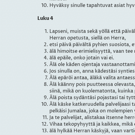
Hyväksy sinulle tapahtuvat asiat hyv
Luku 4
Lapseni, muista sekä yöllä että päivä
Herran opetusta, siellä on Herra,
etsi päivä päivältä pyhien suosiota, e
älä himoitse erimielisyyttä, vaan tee
älä epäile, onko jotain vai ei.
Älä ole käden ojentaja vastaanottami
Jos sinulla on, anna kädestäsi syntie
Älä epäröi antaa, äläkä valita antaess
Älä käänny pois puutteessa olevasta, v
siinä, mikä on kuolematonta, kuinka
Älä poista sydäntäsi pojastasi tai ty
Älä käske katkeruudella palvelijaasi 
pelkäisi Jumalaa, joka on molempien y
Ja te palvelijat, alistakaa itsenne her
Vihaa tekopyhyyttä ja kaikkea, mikä e
älä hylkää Herran käskyjä, vaan vartio