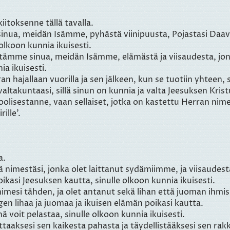
iitoksenne tällä tavalla.
inua, meidän Isämme, pyhästä viinipuusta, Pojastasi Daavid
olkoon kunnia ikuisesti.
iitämme sinua, meidän Isämme, elämästä ja viisaudesta, jon
ia ikuisesti.
an hajallaan vuorilla ja sen jälkeen, kun se tuotiin yhteen,
takuntaasi, sillä sinun on kunnia ja valta Jeesuksen Krist
oolisestanne, vaan sellaiset, jotka on kastettu Herran nime
ille’.
a.
 nimestäsi, jonka olet laittanut sydämiimme, ja viisaudes
oikasi Jeesuksen kautta, sinulle olkoon kunnia ikuisesti.
 nimesi tähden, ja olet antanut sekä lihan että juoman ihmis
en lihaa ja juomaa ja ikuisen elämän poikasi kautta.
ä voit pelastaa, sinulle olkoon kunnia ikuisesti.
aaksesi sen kaikesta pahasta ja täydellistääksesi sen rakk