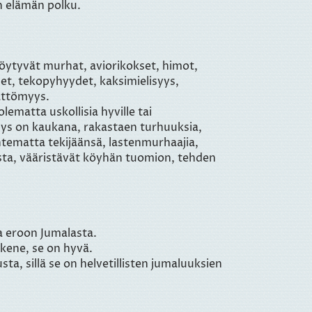
n elämän polku.
löytyvät murhat, aviorikokset, himot,
et, tekopyhyydet, kaksimielisyys,
mättömyys.
ematta uskollisia hyville tai
syys on kaukana, rakastaen turhuuksia,
ntematta tekijäänsä, lastenmurhaajia,
ista, vääristävät köyhän tuomion, tehden
ua eroon Jumalasta.
ykene, se on hyvä.
ta, sillä se on helvetillisten jumaluuksien