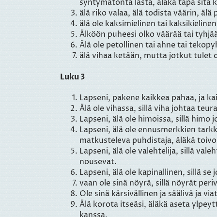
syntymätöntä lasta, äläkä tapa sitä 
älä riko valaa, älä todista väärin, äl
älä ole kaksimielinen tai kaksikieline
Älköön puheesi olko väärää tai tyhjää
Älä ole petollinen tai ahne tai tekopy
älä vihaa ketään, mutta jotkut tulet 
Luku 3
Lapseni, pakene kaikkea pahaa, ja ka
Älä ole vihassa, sillä viha johtaa teur
Lapseni, älä ole himoissa, sillä himo 
Lapseni, älä ole ennusmerkkien tarkka
matkusteleva puhdistaja, äläkä toivo n
Lapseni, älä ole valehtelija, sillä va
nousevat.
Lapseni, älä ole kapinallinen, sillä s
vaan ole sinä nöyrä, sillä nöyrät per
Ole sinä kärsivällinen ja säälivä ja via
Älä korota itseäsi, äläkä aseta ylpeyt
kanssa.