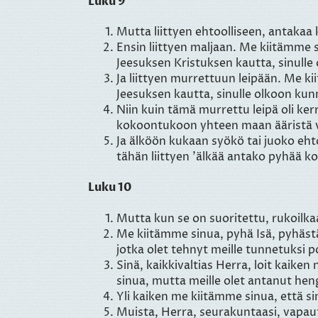
Luku 9
Mutta liittyen ehtoolliseen, antakaa k
Ensin liittyen maljaan. Me kiitämme s
Jeesuksen Kristuksen kautta, sinulle 
Ja liittyen murrettuun leipään. Me k
Jeesuksen kautta, sinulle olkoon kunn
Niin kuin tämä murrettu leipä oli kerr
kokoontukoon yhteen maan ääristä val
Ja älköön kukaan syökö tai juoko eht
tähän liittyen ’älkää antako pyhää koir
Luku 10
Mutta kun se on suoritettu, rukoilka
Me kiitämme sinua, pyhä Isä, pyhästä
jotka olet tehnyt meille tunnetuksi p
Sinä, kaikkivaltias Herra, loit kaiken
sinua, mutta meille olet antanut heng
Yli kaiken me kiitämme sinua, että sin
Muista, Herra, seurakuntaasi, vapautt