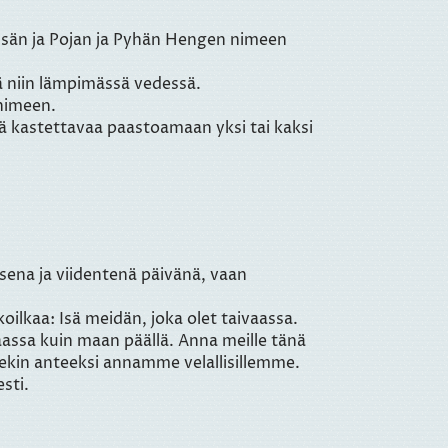
 Isän ja Pojan ja Pyhän Hengen nimeen
sä niin lämpimässä vedessä.
nimeen.
ä kastettavaa paastoamaan yksi tai kaksi
isena ja viidentenä päivänä, vaan
oilkaa: Isä meidän, joka olet taivaassa.
aassa kuin maan päällä. Anna meille tänä
ekin anteeksi annamme velallisillemme.
sti.