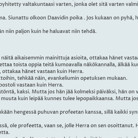
pyhitetty valtakuntaasi varten, jonka olet sitä varten valmi
a. Siunattu olkoon Daavidin poika . Jos kukaan on pyhä, hä
 niin paljon kuin he haluavat niin tehdä.
kia näitä aikaisemmin mainittuja asioita, ottakaa hänet vasta
pettaa toista oppia teitä kumoavalla näkökannalla, älkää ku
 ottakaa hänet vastaan kuin Herra.
ettoihin, tehkää näin, evankeliumin opetuksen mukaan.
postoli vastaan kuin Herra.
töntä, kaksi. Mutta jos hän jää kolmeksi päiväksi, hän on 
o muuta kuin leipää kunnes tulee lepopaikkaansa. Mutta jo
nenkään hengessä puhuvan profeetan kanssa, sillä kaikki sy
ä, ole profeetta, vaan se, jolle Herra on sen osoittanut. 
etta.