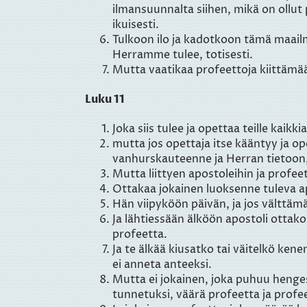
ilmansuunnalta siihen, mikä on ollut 
ikuisesti.
Tulkoon ilo ja kadotkoon tämä maailm
Herramme tulee, totisesti.
Mutta vaatikaa profeettoja kiittämään
Luku 11
Joka siis tulee ja opettaa teille kaik
mutta jos opettaja itse kääntyy ja o
vanhurskauteenne ja Herran tietoon,
Mutta liittyen apostoleihin ja profe
Ottakaa jokainen luoksenne tuleva a
Hän viipyköön päivän, ja jos välttämä
Ja lähtiessään älköön apostoli ottak
profeetta.
Ja te älkää kiusatko tai väitelkö ke
ei anneta anteeksi.
Mutta ei jokainen, joka puhuu hengess
tunnetuksi, väärä profeetta ja profe