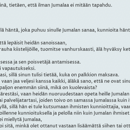
inä, tietäen, että ilman Jumalaa ei mitään tapahdu.
llä häntä, joka puhuu sinulle Jumalan sanaa, kunnioita hänt
ttä lepäisit heidän sanoissaan,
 rauha kiistelijöille, tuomitse vanhurskaasti, älä hyväksy
sessa ja sen poisvetäjä antamisessa.
si vapautukseksi.
asi, sillä sinun tulisi tietää, kuka on palkkion maksava.
aan jaa veljesi kanssa kaikki, äläkä sano, että ne ovat sinu
 paljon enemmän siinä, mikä on kuolevaista?
ttärestäsi, vaan heidän nuoruudestaan opeta heille Jumalan
tai palvelijatartasi, joiden toivo on samassa Jumalassa kuin
llä, sillä hän ei tule kutsumaan ihmisten kunnioittajia, vaa
roillenne kunnioituksella ja pelolla niin kuin Jumalan ihmiset
i miellytä Jumalaa,
i sitä, minkä olet ottanut vastaan lisäämättä siihen tai ott