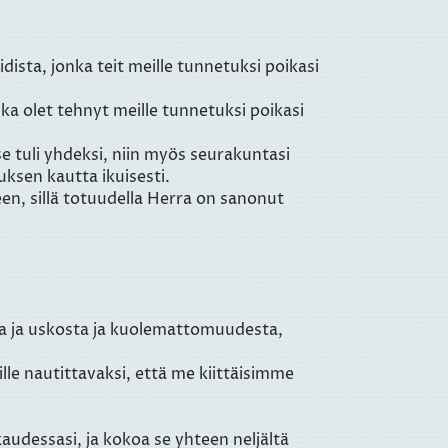
ista, jonka teit meille tunnetuksi poikasi
ka olet tehnyt meille tunnetuksi poikasi
 se tuli yhdeksi, niin myös seurakuntasi
uksen kautta ikuisesti.
en, sillä totuudella Herra on sanonut
ta ja uskosta ja kuolemattomuudesta,
ille nautittavaksi, että me kiittäisimme
audessasi, ja kokoa se yhteen neljältä