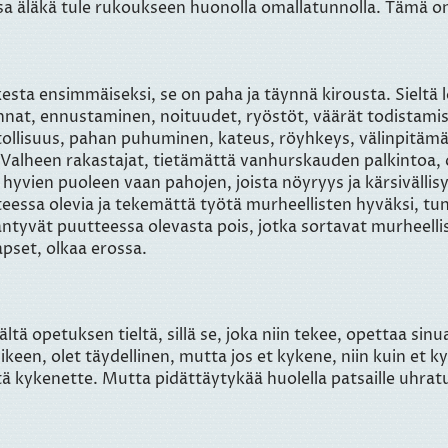
a äläkä tule rukoukseen huonolla omallatunnolla. Tämä o
ta ensimmäiseksi, se on paha ja täynnä kirousta. Sieltä 
nnat, ennustaminen, noituudet, ryöstöt, väärät todistamis
petollisuus, pahan puhuminen, kateus, röyhkeys, välinpitä
. Valheen rakastajat, tietämättä vanhurskauden palkintoa, ol
hyvien puoleen vaan pahojen, joista nöyryys ja kärsivälli
teessa olevia ja tekemättä työtä murheellisten hyväksi, tu
äntyvät puutteessa olevasta pois, jotka sortavat murheell
apset, olkaa erossa.
ltä opetuksen tieltä, sillä se, joka niin tekee, opettaa sin
een, olet täydellinen, mutta jos et kykene, niin kuin et k
tä kykenette. Mutta pidättäytykää huolella patsaille uhratus