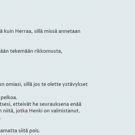
ä kuin Herraa, sillä missä annetaan
 ketään tekemään rikkomusta,
n omiasi, sillä jos te olette ystävykset
 pelkoa.
 itsesi, etteivät he seurauksena enää
n niitä, jotka Henki on valmistanut.
.
amatta siitä pois.