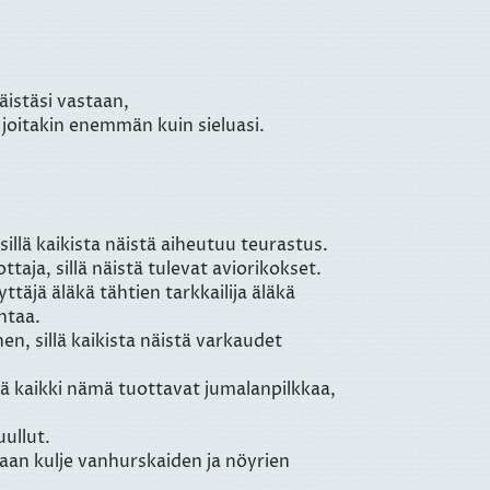
äistäsi vastaan,
a joitakin enemmän kuin sieluasi.
 sillä kaikista näistä aiheutuu teurastus.
taja, sillä näistä tulevat aviorikokset.
ttäjä äläkä tähtien tarkkailija äläkä
ntaa.
nen, sillä kaikista näistä varkaudet
illä kaikki nämä tuottavat jumalanpilkkaa,
uullut.
 vaan kulje vanhurskaiden ja nöyrien