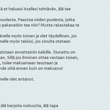
 et haluaisi itsellesi tehtävän, älä tee
 puolesta. Paastoa niiden puolesta, jotka
tkö pakanatkin tee niin? Mutta rakastakaa te
hänelle myös toinen ja olet täydellinen, jos
nelle myös takkisi, jos sinulta otetaan
oistaan annettaisiin kaikille. Siunattu on
n. Sillä jos ihminen ottaa vastaan toisen,
a, tulee maksamaan teostaan ja
ähde siitä ennen kuin on maksanut
nelle olet antanut.
 älä harjoita noituutta, älä tapa