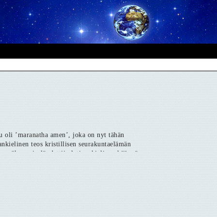
u oli ’maranatha amen’, joka on nyt tähän
nkielinen teos kristillisen seurakuntaelämän
, myöhemmin löydettiin latinankielinen käännös
et kirkkoisät pitivät kirjoitusta huomattavan
 juutalaisten alunperin kehittämä vanhimpien
autta pakanoille’ (1890) ja uudelleen O.Stenroth: