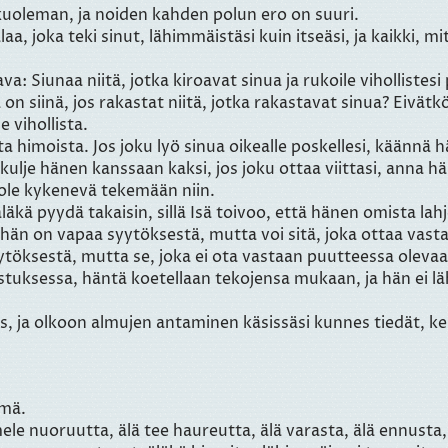
 kuoleman, ja noiden kahden polun ero on suuri.
 joka teki sinut, lähimmäistäsi kuin itseäsi, ja kaikki, mitä
: Siunaa niitä, jotka kiroavat sinua ja rukoile vihollistesi
ä on siinä, jos rakastat niitä, jotka rakastavat sinua? Eivä
le vihollista.
sta himoista. Jos joku lyö sinua oikealle poskellesi, käännä 
ulje hänen kanssaan kaksi, jos joku ottaa viittasi, anna hä
t ole kykenevä tekemään niin.
äläkä pyydä takaisin, sillä Isä toivoo, että hänen omista lahj
hän on vapaa syytöksestä, mutta voi sitä, joka ottaa vastaa
ytöksestä, mutta se, joka ei ota vastaan puutteessa oleva
stuksessa, häntä koetellaan tekojensa mukaan, ja hän ei l
us, ja olkoon almujen antaminen käsissäsi kunnes tiedät, ke
ämä.
mele nuoruutta, älä tee haureutta, älä varasta, älä ennusta,