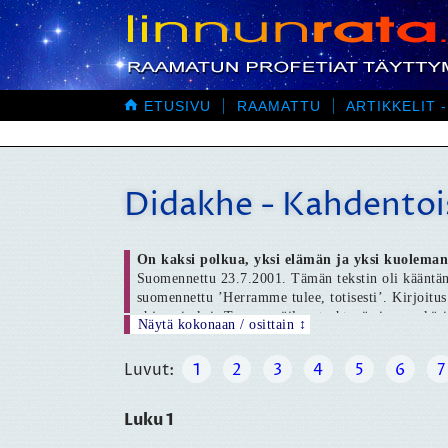

ETUSIVU
RAAMATTU
ARTIKKELIT -
Didakhe - Kahdentoi
On kaksi polkua, yksi elämän ja yksi kuoleman
Suomennettu 23.7.2001. Tämän tekstin oli kääntän
suomennettu ’Herramme tulee, totisesti’. Kirjoitus
ohjaamiseksi. Teos on säilynyt yhtenä ainoana käs
ensimmäisistä luvuista sekä kreikkalaisia ja kopti
tärkeänä. ’Kahden tien oppi’ esiintyy myös esimer
Luvut:
1
2
3
4
5
6
7
opastukseksi. Suomessa tämä on julkaistu ensimmäi
’Apostolisten isien kirjat’ (1928), ja varmasti täm
Luku 1