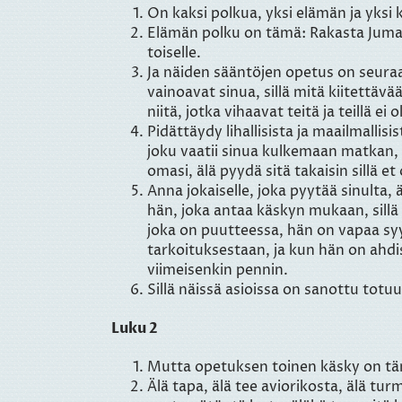
On kaksi polkua, yksi elämän ja yksi
Elämän polku on tämä: Rakasta Jumalaa,
toiselle.
Ja näiden sääntöjen opetus on seuraava
vainoavat sinua, sillä mitä kiitettävä
niitä, jotka vihaavat teitä ja teillä ei o
Pidättäydy lihallisista ja maailmallisi
joku vaatii sinua kulkemaan matkan, k
omasi, älä pyydä sitä takaisin sillä e
Anna jokaiselle, joka pyytää sinulta, 
hän, joka antaa käskyn mukaan, sillä 
joka on puutteessa, hän on vapaa sy
tarkoituksestaan, ja kun hän on ahdi
viimeisenkin pennin.
Sillä näissä asioissa on sanottu totu
Luku 2
Mutta opetuksen toinen käsky on t
Älä tapa, älä tee aviorikosta, älä tur