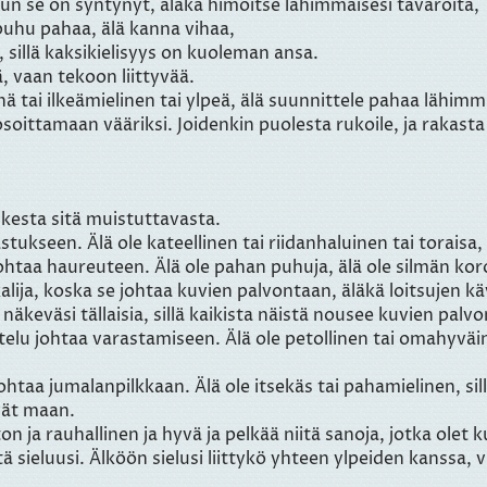
kun se on syntynyt, äläkä himoitse lähimmäisesi tavaroita,
ä puhu pahaa, älä kanna vihaa,
n, sillä kaksikielisyys on kuoleman ansa.
, vaan tekoon liittyvää.
hä tai ilkeämielinen tai ylpeä, älä suunnittele pahaa lähimm
osoittamaan vääriksi. Joidenkin puolesta rukoile, ja rakast
ikesta sitä muistuttavasta.
astukseen. Älä ole kateellinen tai riidanhaluinen tai toraisa,
johtaa haureuteen. Älä ole pahan puhuja, älä ole silmän korot
lija, koska se johtaa kuvien palvontaan, äläkä loitsujen käy
äkeväsi tällaisia, sillä kaikista näistä nousee kuvien palvo
lehtelu johtaa varastamiseen. Älä ole petollinen tai omahyväi
e johtaa jumalanpilkkaan. Älä ole itsekäs tai pahamielinen, s
ivät maan.
ton ja rauhallinen ja hyvä ja pelkää niitä sanoja, jotka olet k
tä sieluusi. Älköön sielusi liittykö yhteen ylpeiden kanssa,