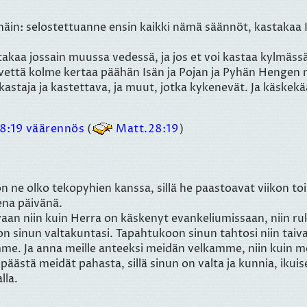
 näin: selostettuanne ensin kaikki nämä säännöt, kastakaa
stakaa jossain muussa vedessä, ja jos et voi kastaa kylmäs
vettä kolme kertaa päähän Isän ja Pojan ja Pyhän Hengen 
staja ja kastettava, ja muut, jotka kykenevät. Ja käskekä
8:19 väärennös
(
Matt.28:19
)
n ne olko tekopyhien kanssa, sillä he paastoavat viikon to
ena päivänä.
aan niin kuin Herra on käskenyt evankeliumissaan, niin ruk
on sinun valtakuntasi. Tapahtukoon sinun tahtosi niin taiv
me. Ja anna meille anteeksi meidän velkamme, niin kuin m
äästä meidät pahasta, sillä sinun on valta ja kunnia, ikuise
lla.