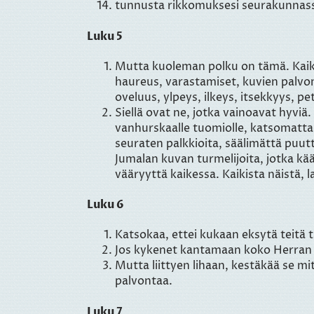
tunnusta rikkomuksesi seurakunnass
Luku 5
Mutta kuoleman polku on tämä. Kaikes
haureus, varastamiset, kuvien palvo
oveluus, ylpeys, ilkeys, itsekkyys, 
Siellä ovat ne, jotka vainoavat hyviä
vanhurskaalle tuomiolle, katsomatta 
seuraten palkkioita, säälimättä puut
Jumalan kuvan turmelijoita, jotka kä
vääryyttä kaikessa. Kaikista näistä, l
Luku 6
Katsokaa, ettei kukaan eksytä teitä tä
Jos kykenet kantamaan koko Herran ik
Mutta liittyen lihaan, kestäkää se mi
palvontaa.
Luku 7