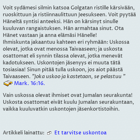
Voit sydämesi silmin katsoa Golgatan ristille kärsivään,
ruoskittuun ja ristiinnaulittuun Jeesukseen. Voit pyytää
Häneltä syntisi anteeksi. Hän on kärsinyt sinulle
kuuluvan rangaistuksen. Hän armahtaa sinut. Ota
Hänet vastaan ja anna elämäsi Hänelle!
Ihmiskunta jakaantuu kahteen eri ryhmään: Uskossa
olevat, jotka ovat menossa Taivaaseen; ja uskosta
osattomat eli synnin tilassa olevat, jotka menevät
kadotukseen. Uskontojen jäsenyys ei muuta tätä
tosiasiaa! Sinun pitää tulla uskoon, jos aiot päästä
Taivaaseen.
Joka uskoo ja kastetaan, se pelastuu
Mark. 16:16.
Vain uskossa olevat ihmiset ovat Jumalan seurakunta!
Uskosta osattomat eivät kuulu Jumalan seurakuntaan,
vaikka kuuluvatkin uskontojen jäsenkortistoihin.
Artikkeli lainattu:
Et tarvitse uskontoa