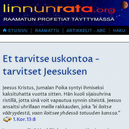

ETUSIVU
RAAMATTU
ARTIKKELIT - ABC
HAKU
Et tarvitse uskontoa -
tarvitset Jeesuksen
Jeesus Kristus, Jumalan Poika syntyi ihmiseksi
kaksituhatta vuotta sitten. Hän kuoli sijaisuhrina
ristillä, jotta sinä voit vapautua synnin siteistä. Jeesus
ansaitsi uhrillaan meille rakkauden, joka
ei iloitse
vääryydestä, vaan iloitsee yhdessä totuuden kanssa.
1.Kor.13:8