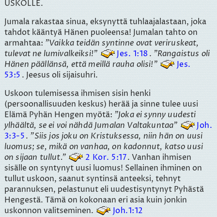
USKOLLE.
Jumala rakastaa sinua, eksynyttä tuhlaajalastaan, joka
tahdot kääntyä Hänen puoleensa! Jumalan tahto on
armahtaa:
Vaikka teidän syntinne ovat veriruskeat,
tulevat ne lumivalkeiksi!
Jes. 1:18
.
Rangaistus oli
Hänen päällänsä, että meillä rauha olisi!
Jes.
53:5
. Jeesus oli sijaisuhri.
Uskoon tulemisessa ihmisen sisin henki
(persoonallisuuden keskus) herää ja sinne tulee uusi
Elämä Pyhän Hengen myötä:
Joka ei synny uudesti
ylhäältä, se ei voi nähdä Jumalan Valtakuntaa
Joh.
3:3-5
.
Siis jos joku on Kristuksessa, niin hän on uusi
luomus; se, mikä on vanhaa, on kadonnut, katso uusi
on sijaan tullut.
2 Kor. 5:17
. Vanhan ihmisen
sisälle on syntynyt uusi luomus! Sellainen ihminen on
tullut uskoon, saanut syntinsä anteeksi, tehnyt
parannuksen, pelastunut eli uudestisyntynyt Pyhästä
Hengestä. Tämä on kokonaan eri asia kuin jonkin
uskonnon valitseminen.
Joh.1:12