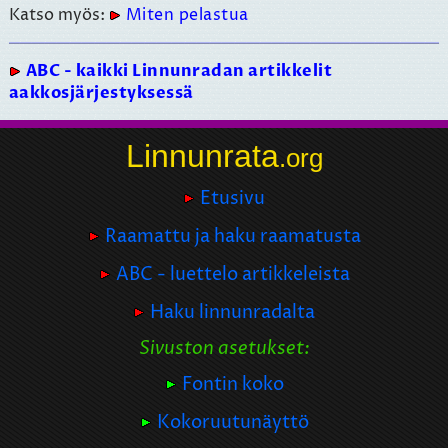
Katso myös:
Miten pelastua
ABC - kaikki Linnunradan artikkelit
aakkosjärjestyksessä
Linnunrata
.org
Etusivu
Raamattu ja haku raamatusta
ABC - luettelo artikkeleista
Haku linnunradalta
Sivuston asetukset:
Fontin koko
Kokoruutunäyttö