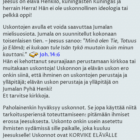
Jeesus on elävä Henkilö, kuningasten Kuningas ja
herrain Herra! Hän ei ole uskonnollinen ideologia tai
pelkkä oppi!
Uskontojen avulla et voida saavuttaa Jumalan
mielisuosiota. Jumala on suunnitellut kokonaan
toisenlaisen tien. – Jeesus sanoo:
Minä olen Tie, Totuus
ja Elämä; ei kukaan tule Isän tykö muutoin kuin minun
kauttani.
Joh.14:6
Hän ei kehottanut seuraajiaan perustamaan kirkkoa tai
muitakaan uskontoja! Uskonnon ja elävän uskon ero
onkin siinä, että ihminen on uskontojen perustaja ja
ylläpitäjä; elävän uskon perustaja ja ylläpitäjä on
Jumalan Pyhä Henki!
Et tarvitse kirkkoja.
Paholainenkin hyväksyy uskonnot. Se jopa käyttää niitä
tarkoitusperiensä toteuttamiseen: pitämään ihmiset
erossa Jeesuksesta. Uskonto onkin usein asetettu
ihmisten sydämissä sille paikalle, joka kuuluu
Jeesukselle! Uskonnot ovat KORVIKE ELÄVÄLLE