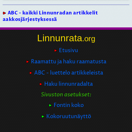
ABC - kaikki Linnunradan artikkelit
aakkosjärjestyksessä
Linnunrata
.org
Etusivu
Raamattu ja haku raamatusta
ABC - luettelo artikkeleista
Haku linnunradalta
Sivuston asetukset:
Fontin koko
Kokoruutunäyttö