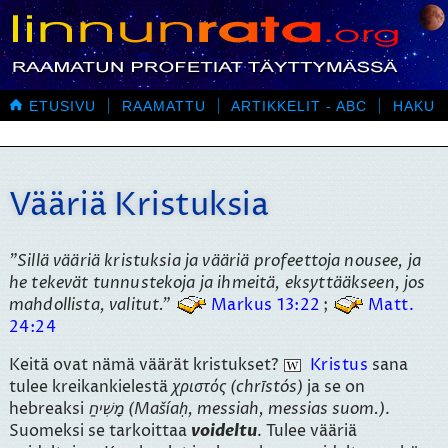

ETUSIVU
RAAMATTU
ARTIKKELIT - ABC
HAKU
Vääriä Kristuksia
Sillä vääriä kristuksia ja vääriä profeettoja nousee, ja
he tekevät tunnustekoja ja ihmeitä, eksyttääkseen, jos
mahdollista, valitut.
Markus 13:22
;
Matt.
24:24
Keitä ovat nämä väärät kristukset?
Kristus
sana
tulee kreikankielestä
χριστός (chrīstós)
ja se on
hebreaksi
מָשִׁיחַ (Mašíaḥ, messiah, messias suom.)
.
Suomeksi se tarkoittaa
voideltu
. Tulee vääriä