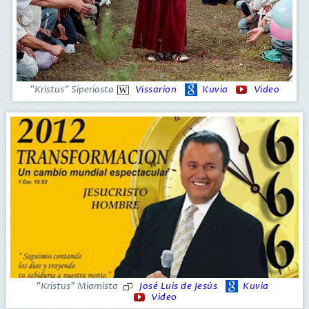
"Kristus" Siperiasta
Vissarion
Kuvia
Video
"Kristus" Miamista
José Luis de Jesús
Kuvia
Video