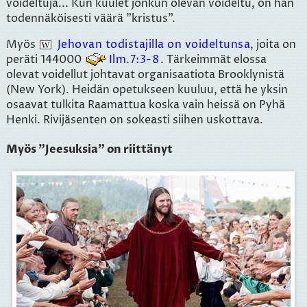
voideltuja... Kun kuulet jonkun olevan voideltu, on hän
todennäköisesti väärä "kristus".
Myös
Jehovan todistajilla on voideltunsa
, joita on
peräti 144000
Ilm.7:3-8
. Tärkeimmät elossa
olevat voidellut johtavat organisaatiota Brooklynistä
(New York). Heidän opetukseen kuuluu, että he yksin
osaavat tulkita Raamattua koska vain heissä on Pyhä
Henki. Rivijäsenten on sokeasti siihen uskottava.
Myös "Jeesuksia" on riittänyt